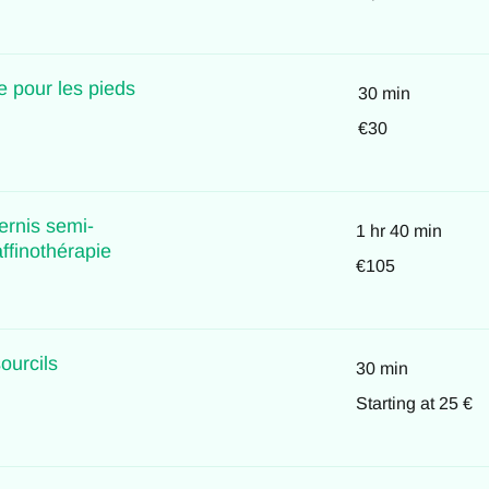
de
20€
e pour les pieds
30 min
30
€30
euros
ernis semi-
1 hr 40 min
finothérapie
105
€105
euros
ourcils
30 min
Starting
Starting at 25 €
at
25
€