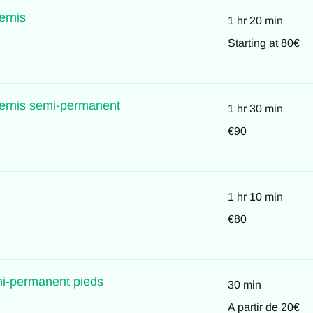
ernis
1 hr 20 min
Starting
Starting at 80€
at
80€
ernis semi-permanent
1 hr 30 min
90
€90
euros
1 hr 10 min
80
€80
euros
i-permanent pieds
30 min
A
A partir de 20€
partir