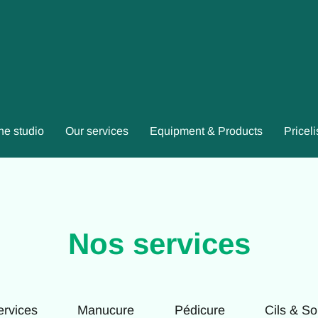
he studio
Our services
Equipment & Products
Priceli
Nos services
ervices
Manucure
Pédicure
Cils & So