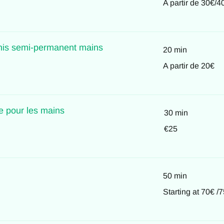
A partir de 30€/4
partir
de
30€/40€
nis semi-permanent mains
20 min
A
A partir de 20€
partir
de
20€
e pour les mains
30 min
25
€25
euros
50 min
Starting
Starting at 70€ /
at
70€
/75€