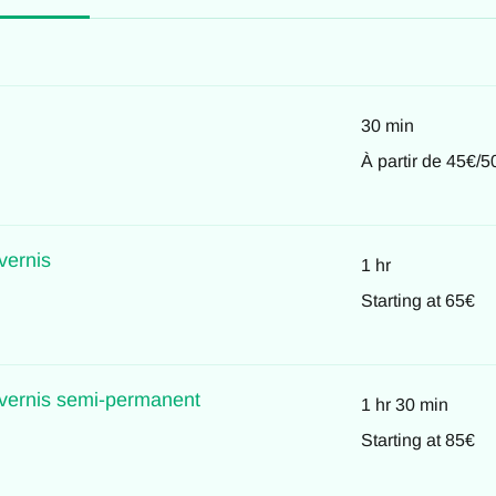
30 min
À
À partir de 45€/5
partir
de
45€/50€
vernis
1 hr
Starting
Starting at 65€
at
65€
vernis semi-permanent
1 hr 30 min
Starting
Starting at 85€
at
85€