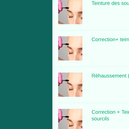
Teinture des sou
Correction+ tein
Réhaussement (L
Correction + Te
sourcils