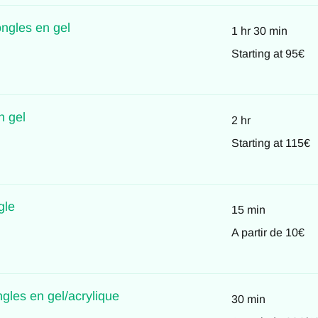
ngles en gel
1 hr 30 min
Starting
Starting at 95€
at
95€
n gel
2 hr
Starting
Starting at 115€
at
115€
gle
15 min
A
A partir de 10€
partir
de
10€
gles en gel/acrylique
30 min
A