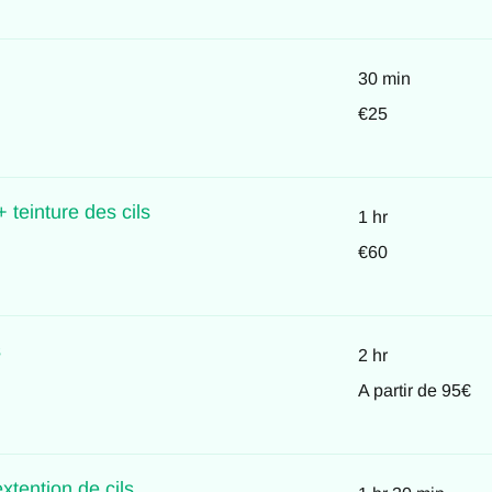
30 min
25
€25
euros
teinture des cils
1 hr
60
€60
euros
s
2 hr
A
A partir de 95€
partir
de
95€
xtention de cils