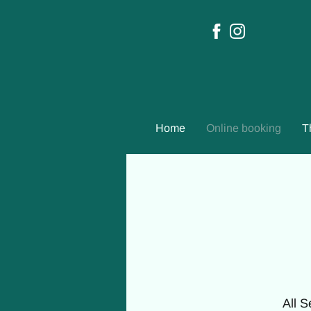
Home
Online booking
T
All S