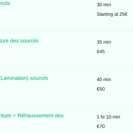
rcils
30 min
Starting
Starting at 25€
at
25€
ture des sourcils
35 min
45
€45
euros
amination) sourcils
40 min
50
€50
euros
inture + Réhaussement des
1 hr 10 min
70
€70
euros