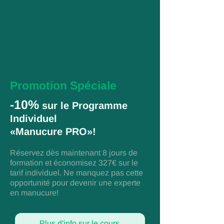
Promotion Spéciale
-10%
sur le Programme
Individuel
«Manucure PRO»!
Réservez dès maintenant 8 jours de
formation et économisez 327€ sur le
tarif individuel. Ne manquez pas cette
opportunité pour devenir une experte
en manucure!
Plus d'info sur le cours