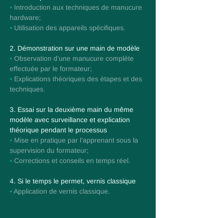
•
Introduction aux techniques de manucure
hardware;
•
Utilisation des appareils spécifiques.
2. Démonstration sur une main de modèle
•
Observation d’une manucure complète
effectuée par le formateur;
•
Explications théoriques des étapes et des
techniques.
3. Essai sur la deuxième main du même
modèle avec surveillance et explication
théorique pendant le processus
•
Mise en pratique par l’apprenant sous la
supervision du formateur;
•
Corrections et conseils en temps réel.
4. Si le temps le permet, vernis classique
•
Application de vernis classique.