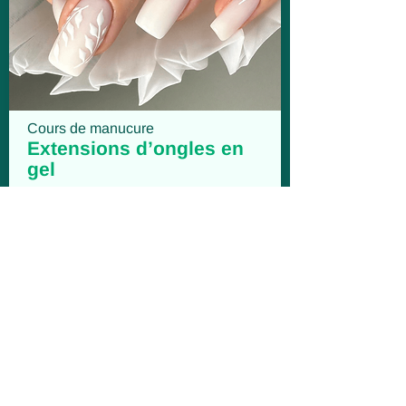
Cours de manucure
Extensions d’ongles en
gel
Ce cours vous apprendra à maîtriser la
construction d'ongles en gel sur
chablons, une technique largement
utilisée en salon. Polyvalente et adaptée
à tous les types d'ongles, elle vous
permettra de réaliser des extensions
sur-mesure sans limites.
Prérequis:
Formation Manucure Easy
250€
à partir de